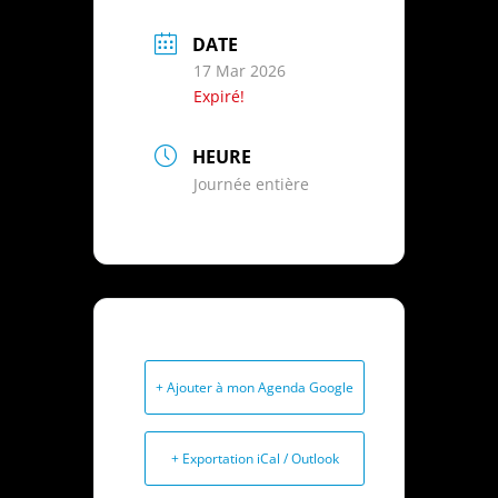
DATE
17 Mar 2026
Expiré!
HEURE
Journée entière
+ Ajouter à mon Agenda Google
+ Exportation iCal / Outlook