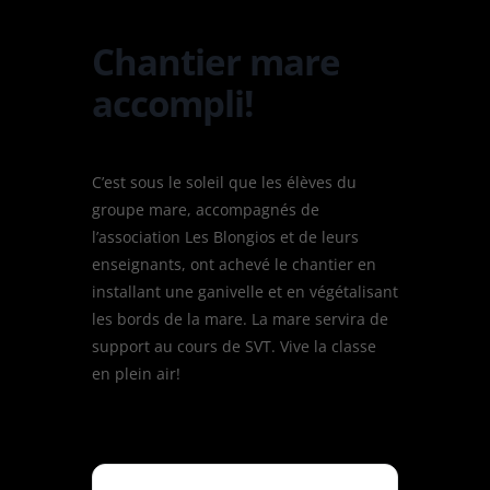
Chantier mare
accompli!
C’est sous le soleil que les élèves du
groupe mare, accompagnés de
l’association Les Blongios et de leurs
enseignants, ont achevé le chantier en
installant une ganivelle et en végétalisant
les bords de la mare. La mare servira de
support au cours de SVT. Vive la classe
en plein air!