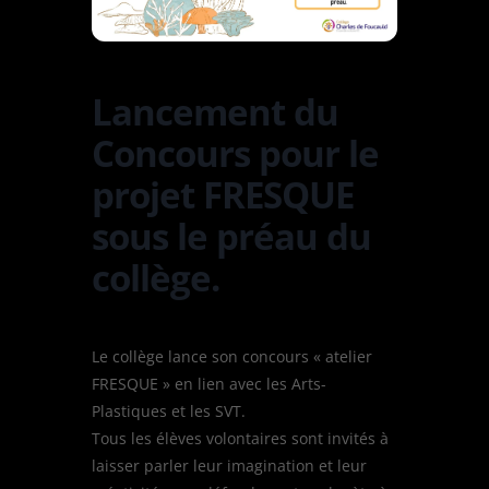
Lancement du
Concours pour le
projet FRESQUE
sous le préau du
collège.
Le collège lance son concours « atelier
FRESQUE » en lien avec les Arts-
Plastiques et les SVT.
Tous les élèves volontaires sont invités à
laisser parler leur imagination et leur