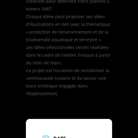
créativité pour défendre notre planète à
travers l’ART.
Chaque élève peut proposer ses idées
d’illustrations en lien avec la thématique
« protection de l’environnement et de la
biodiversité aquatique et terrestre ».
Les idées sélectionnées seront réalisées
dans le cadre de l’atelier fresque à partir
du mois de mars.
Ce projet est l’occasion de sensibiliser la
communauté scolaire et de laisser une
trace artistique engagée dans
l’établissement.