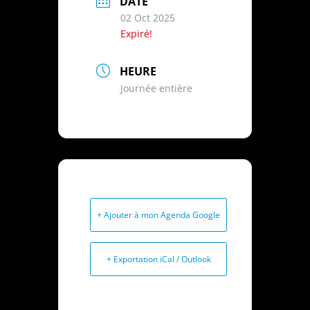
DATE
02 Oct 2025
Expiré!
HEURE
Journée entière
+ Ajouter à mon Agenda Google
+ Exportation iCal / Outlook