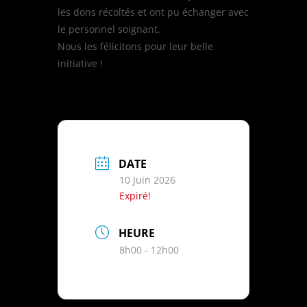
les dons récoltés et ont pu échanger avec
le personnel soignant.
Nous les félicitons pour leur belle
initiative !
DATE
10 Juin 2026
Expiré!
HEURE
8h00 - 12h00