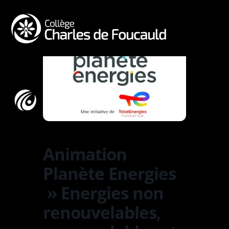
a
Animation
Planète Energies
» Energies non
renouvelables,