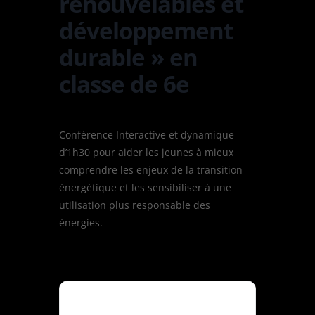
renouvelables et
développement
durable » en
classe de 6e
Conférence Interactive et dynamique
d’1h30 pour aider les jeunes à mieux
comprendre les enjeux de la transition
énergétique et les sensibiliser à une
utilisation plus responsable des
énergies.