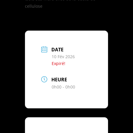
cellulose
DATE
10 Fév 2026
Expiré!
HEURE
0h00 - 0h00