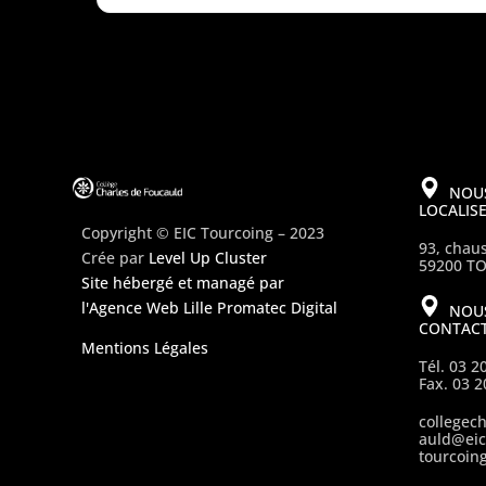
NOU
LOCALIS
Copyright © EIC Tourcoing – 2023
93, chau
Crée par
Level Up Cluster
59200 T
Site hébergé et managé par
l'Agence Web Lille Promatec Digital
NOU
CONTAC
Mentions Légales
Tél. 03 2
Fax. 03 2
collegec
auld@eic
tourcoing