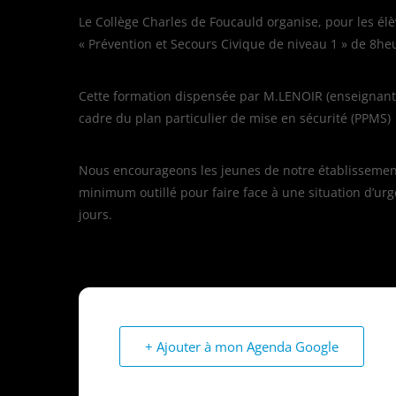
Le Collège Charles de Foucauld organise, pour les é
« Prévention et Secours Civique de niveau 1 » de 8he
Cette formation dispensée par M.LENOIR (enseignant d
cadre du plan particulier de mise en sécurité (PPMS)
Nous encourageons les jeunes de notre établissement 
minimum outillé pour faire face à une situation d’urg
jours.
+ Ajouter à mon Agenda Google