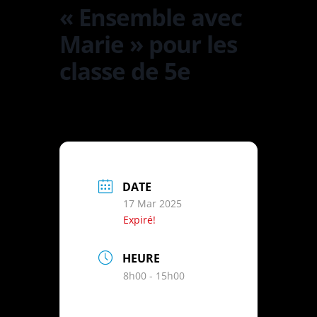
« Ensemble avec
Marie » pour les
classe de 5e
DATE
17 Mar 2025
Expiré!
HEURE
8h00 - 15h00