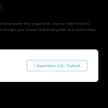
e
enthousiasme et la coopération. Sous un soleil éclatant,
 et énergie pour creuser le premier palier de la future mare.
+ Exportation iCal / Outlook