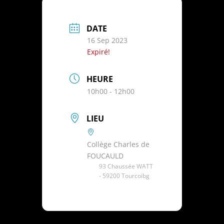
DATE
16 Sep 2023
Expiré!
HEURE
10h00 - 12h00
LIEU
Collège Charles de
FOUCAULD
93 Chaussée WATT
- 59200 Tourcoibg