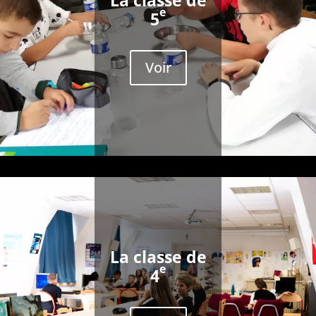
La classe de
e
5
Voir
La classe de
e
4