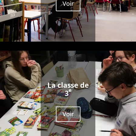
Voir
La classe de
e
3
Voir